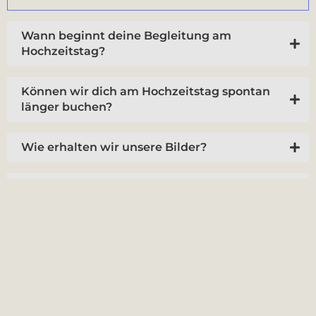
Wann beginnt deine Begleitung am
Hochzeitstag?
Können wir dich am Hochzeitstag spontan
länger buchen?
Wie erhalten wir unsere Bilder?
Wie früh sollten wir dich anfragen?
Bietest du auch andere Shootings an?
Wie sorgst du für Sicherheit bei deinen
Hochzeitsfotos?